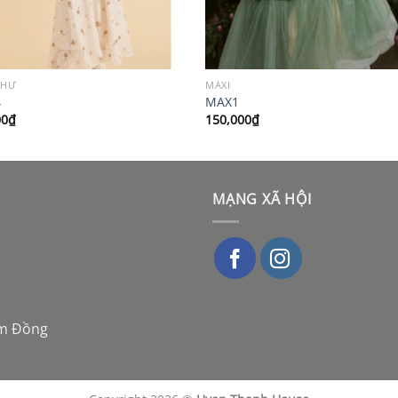
THƯ
MAXI
4
MAX1
00
₫
150,000
₫
MẠNG XÃ HỘI
âm Đồng