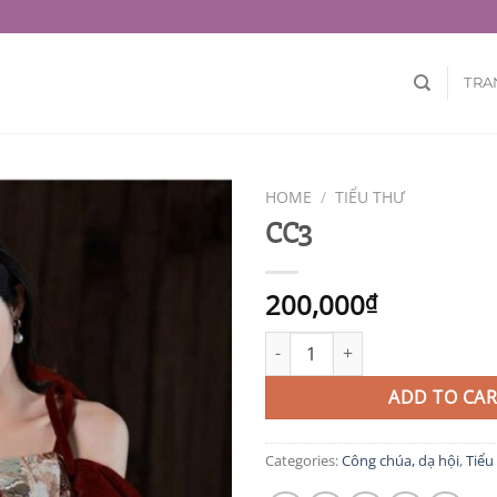
TRA
HOME
/
TIỂU THƯ
CC3
200,000
₫
CC3 quantity
ADD TO CAR
Categories:
Công chúa, dạ hội
,
Tiểu