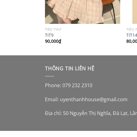
TIỂU THƯ
TIỂU 
TIT9
TIT1
90,000
₫
80,0
THÔNG TIN LIÊN HỆ
Phone: 079 232 2310
Email:
uyenthanhhouse@gmail.com
Địa chỉ: 50 Nguyễn Thị Nghĩa, Đà Lạt, L