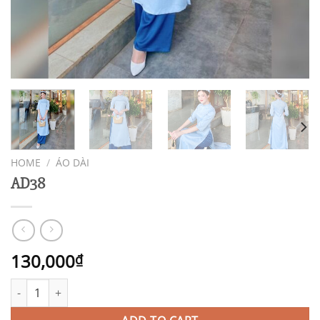
HOME
/
ÁO DÀI
AD38
130,000
₫
AD38 quantity