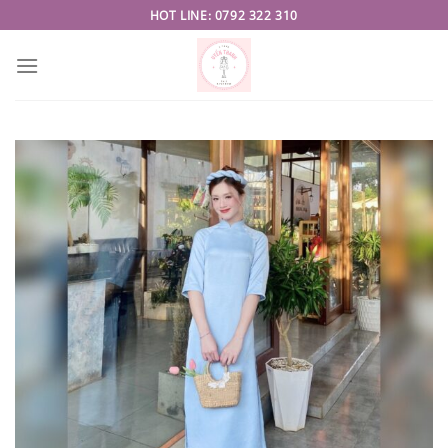
Skip
HOT LINE: 0792 322 310
to
content