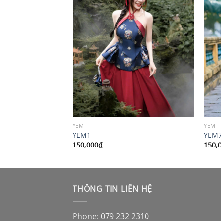
YẾM
YẾM
YEM1
YEM
150,000
₫
150,
THÔNG TIN LIÊN HỆ
Phone: 079 232 2310