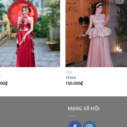
YẾM
7
YEM4
000
₫
150,000
₫
MẠNG XÃ HỘI