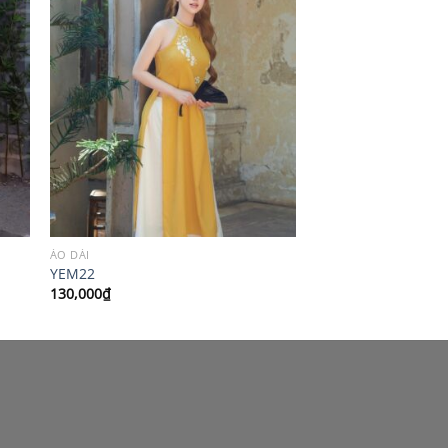
ÁO DÀI
YEM22
130,000
₫