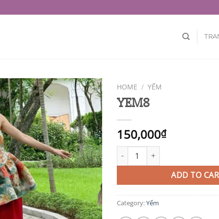
TRA
HOME
/
YẾM
YEM8
150,000
₫
YEM8 quantity
ADD TO CAR
Category:
Yếm