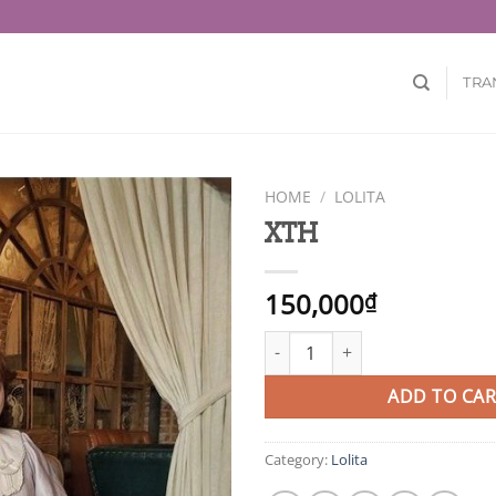
TRA
HOME
/
LOLITA
XTH
150,000
₫
XTH quantity
ADD TO CAR
Category:
Lolita