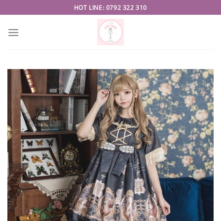
Skip
HOT LINE: 0792 322 310
to
content