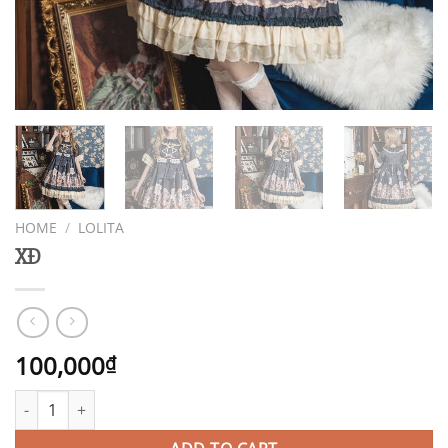
HOME
/
LOLITA
XĐ
100,000
₫
XĐ quantity