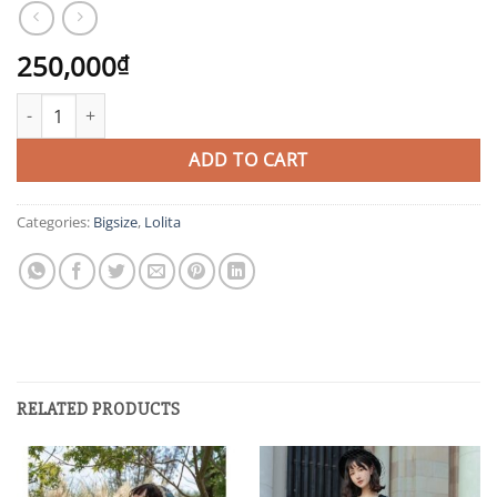
250,000
₫
XBS3 quantity
ADD TO CART
Categories:
Bigsize
,
Lolita
RELATED PRODUCTS