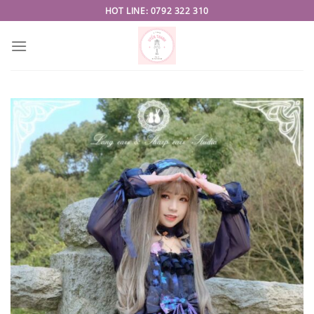
Skip
HOT LINE: 0792 322 310
to
content