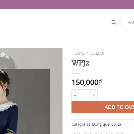
TRA
HOME
/
LOLITA
WPJ2
150,000
₫
WPJ2 quantity
ADD TO CAR
Categories:
Đồng quê
,
Lolita