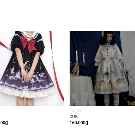
A
LOLITA
XUB
000
₫
160,000
₫