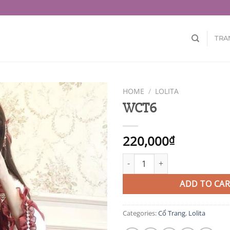
TRA
HOME
/
LOLITA
WCT6
220,000
₫
WCT6 quantity
ADD TO CAR
Categories:
Cổ Trang
,
Lolita