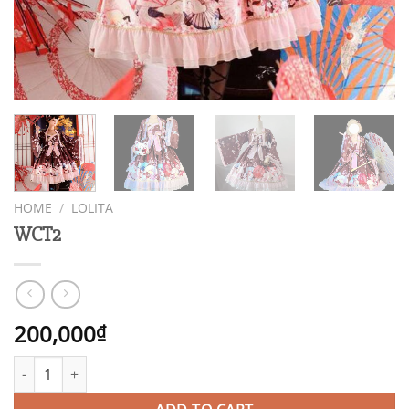
HOME
/
LOLITA
WCT2
200,000
₫
WCT2 quantity