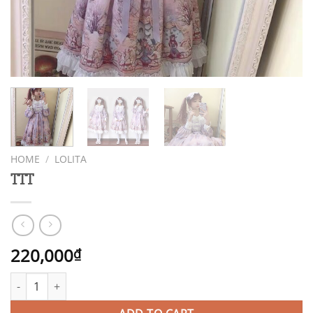
HOME
/
LOLITA
TTT
220,000
₫
TTT quantity