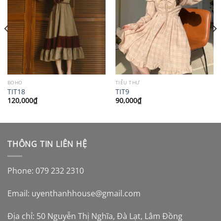
BOHO
TIỂU THƯ
TIT18
TIT9
120,000
₫
90,000
₫
THÔNG TIN LIÊN HỆ
Phone: 079 232 2310
Email:
uyenthanhhouse@gmail.com
Địa chỉ: 50 Nguyễn Thị Nghĩa, Đà Lạt, Lâm Đồng