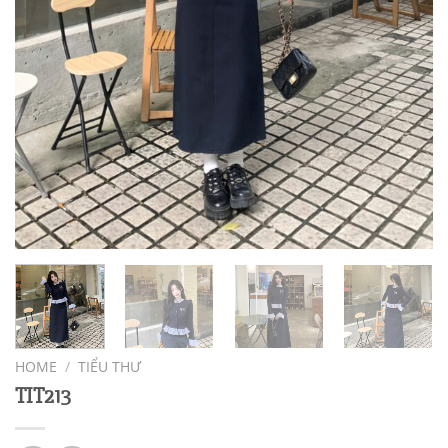
HOME
/
TIỂU THƯ
TIT213