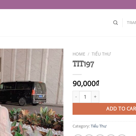
TRA
HOME
/
TIỂU THƯ
TIT197
90,000
₫
TIT197 quantity
ADD TO CAR
Category:
Tiểu Thư