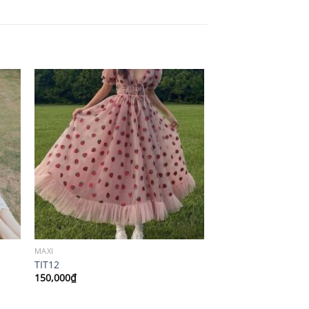
MAXI
TIT12
150,000
₫