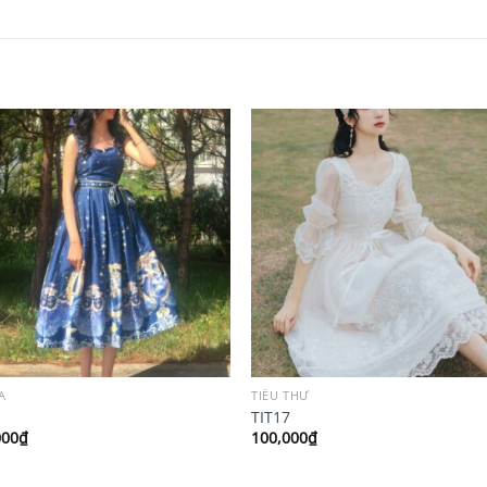
A
TIỂU THƯ
TIT17
000
₫
100,000
₫