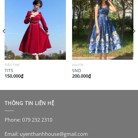
TIỂU THƯ
LOLITA
TIT5
SND
150,000
₫
200,000
₫
THÔNG TIN LIÊN HỆ
Phone: 079 232 2310
Email:
uyenthanhhouse@gmail.com