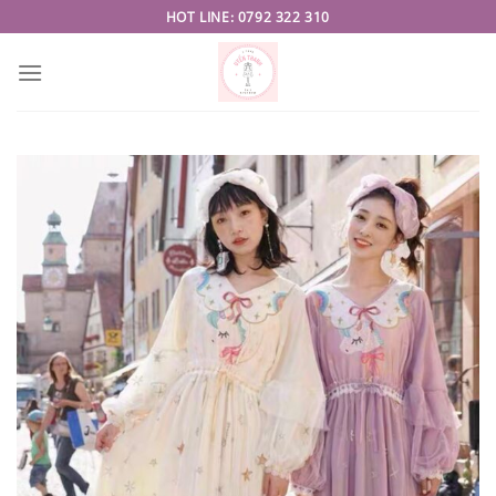
Skip
HOT LINE: 0792 322 310
to
content