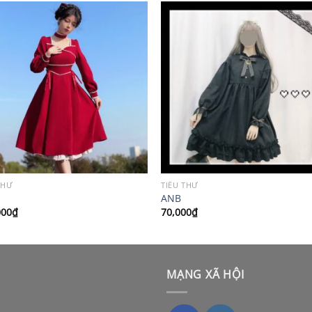
THƯ
TIỂU THƯ
ANB
000
₫
70,000
₫
MẠNG XÃ HỘI