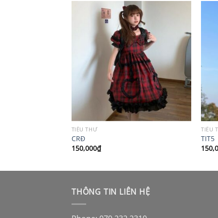
TIỂU THƯ
TIỂU 
CRĐ
TIT5
150,000
₫
150,
THÔNG TIN LIÊN HỆ