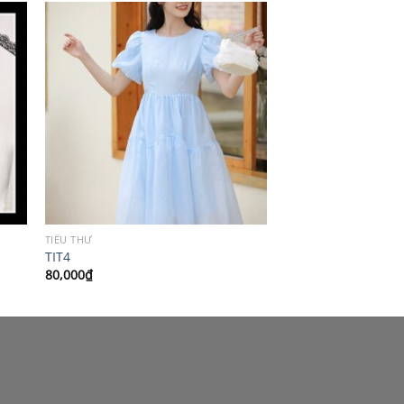
TIỂU THƯ
TIT4
80,000
₫