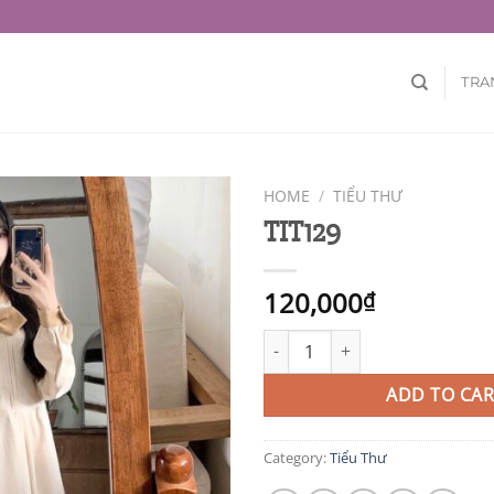
TRA
HOME
/
TIỂU THƯ
TIT129
120,000
₫
TIT129 quantity
ADD TO CAR
Category:
Tiểu Thư