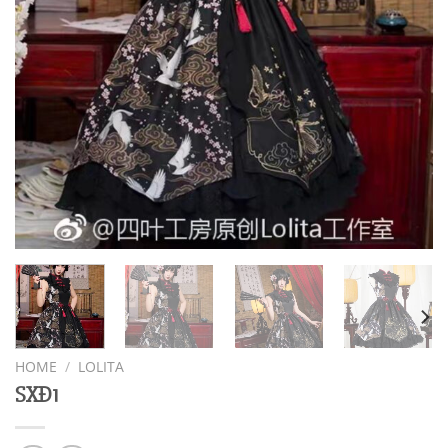
HOME
/
LOLITA
SXĐ1