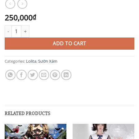
250,000
₫
SXĐ1 quantity
ADD TO CART
Categories:
Lolita
,
Sườn Xám
RELATED PRODUCTS