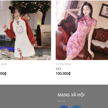
 XÁM
SƯỜN XÁM
SX1
000
₫
100,000
₫
MẠNG XÃ HỘI