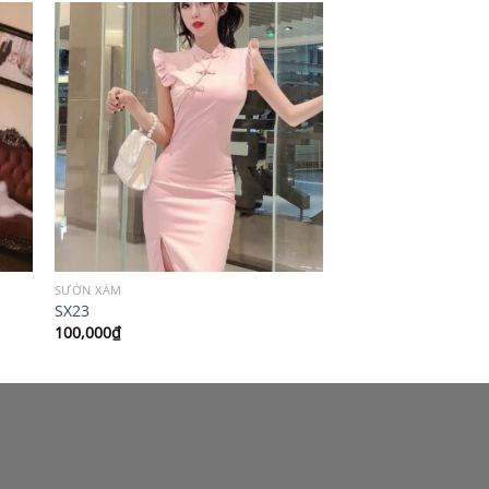
SƯỜN XÁM
SX23
100,000
₫