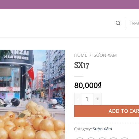
TRA
HOME
/
SƯỜN XÁM
SX17
80,000
₫
SX17 quantity
ADD TO CAR
Category:
Sườn Xám