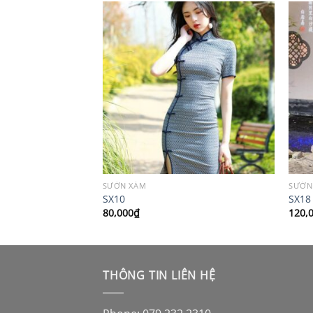
SƯỜN XÁM
SƯỜN
SX10
SX18
80,000
₫
120,
THÔNG TIN LIÊN HỆ