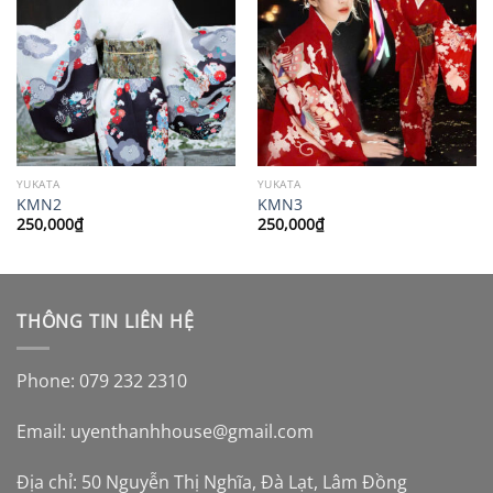
YUKATA
YUKATA
KMN2
KMN3
250,000
₫
250,000
₫
THÔNG TIN LIÊN HỆ
Phone: 079 232 2310
Email:
uyenthanhhouse@gmail.com
Địa chỉ: 50 Nguyễn Thị Nghĩa, Đà Lạt, Lâm Đồng