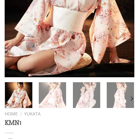
HOME
/
YUKATA
KMN1