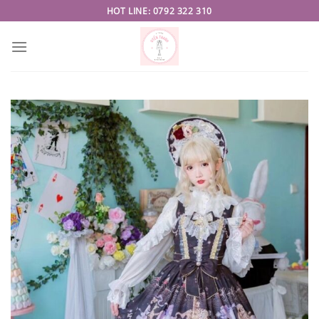
Skip
HOT LINE: 0792 322 310
to
content