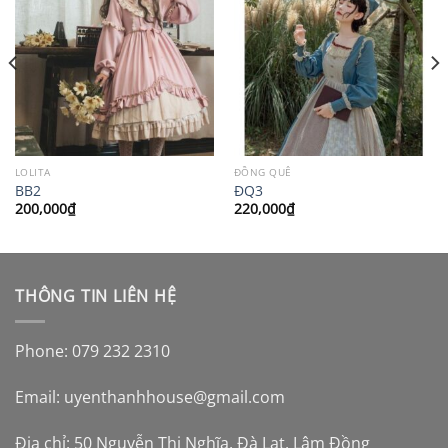
LOLITA
ĐỒNG QUÊ
BB2
ĐQ3
200,000
₫
220,000
₫
THÔNG TIN LIÊN HỆ
Phone: 079 232 2310
Email:
uyenthanhhouse@gmail.com
Địa chỉ: 50 Nguyễn Thị Nghĩa, Đà Lạt, Lâm Đồng