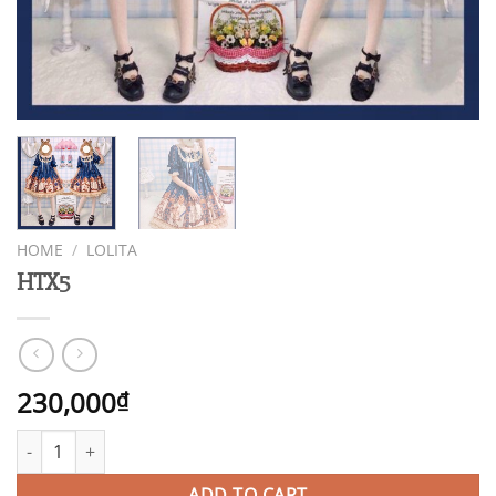
HOME
/
LOLITA
HTX5
230,000
₫
HTX5 quantity
ADD TO CART