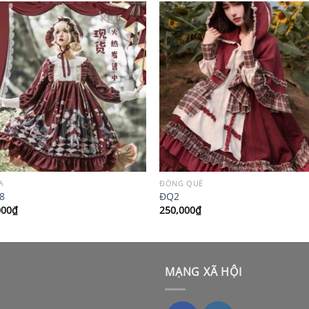
A
ĐỒNG QUÊ
8
ĐQ2
000
₫
250,000
₫
MẠNG XÃ HỘI