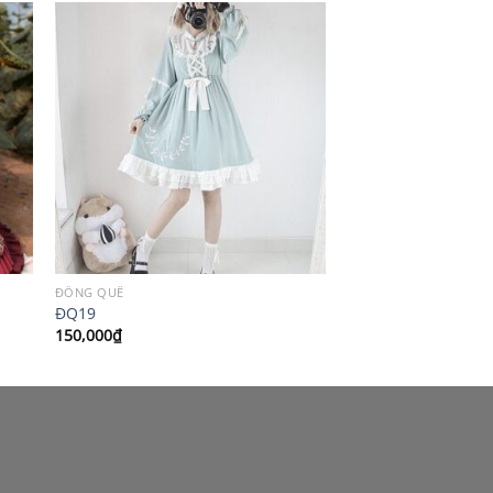
ĐỒNG QUÊ
ĐQ19
150,000
₫