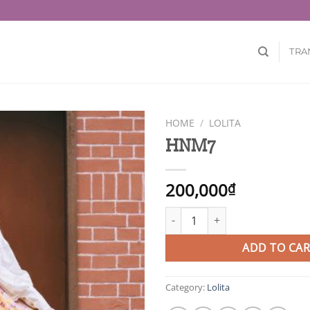
TRA
HOME
/
LOLITA
HNM7
200,000
₫
HNM7 quantity
ADD TO CAR
Category:
Lolita