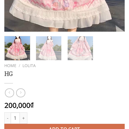
HOME
/
LOLITA
HG
200,000
₫
HG quantity