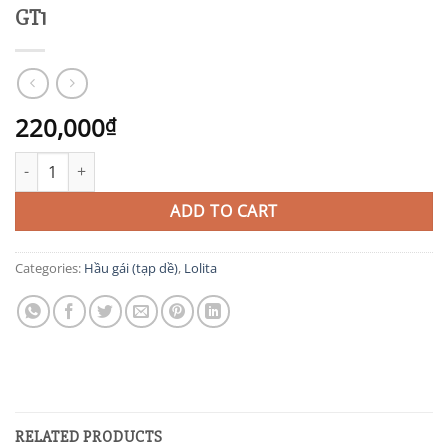
GT1
220,000
₫
GT1 quantity
ADD TO CART
Categories:
Hầu gái (tạp dề)
,
Lolita
RELATED PRODUCTS