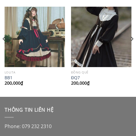
LOLITA
ĐỒNG QUÊ
BB1
ĐQ7
200,000
₫
200,000
₫
THÔNG TIN LIÊN HỆ
Phone: 079 232 2310