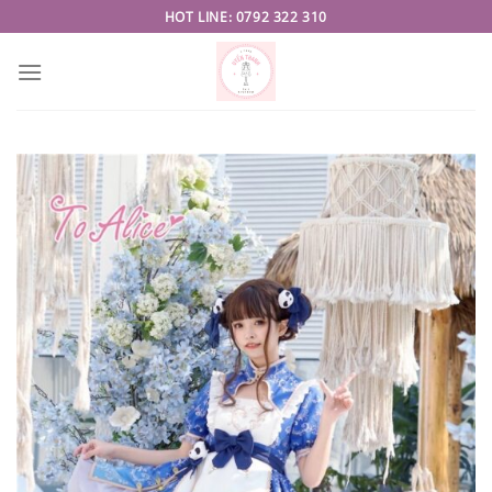
Skip
HOT LINE: 0792 322 310
to
content