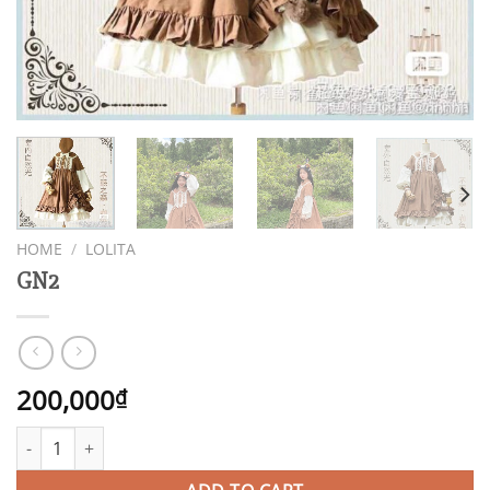
HOME
/
LOLITA
GN2
200,000
₫
GN2 quantity