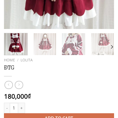
HOME
/
LOLITA
ĐTG
180,000
₫
ĐTG quantity