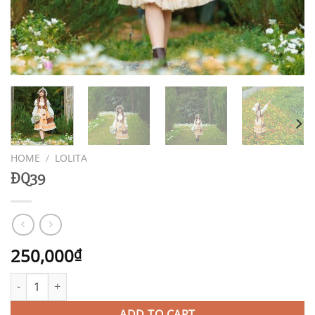
HOME
/
LOLITA
ĐQ39
250,000
₫
ĐQ39 quantity
ADD TO CART