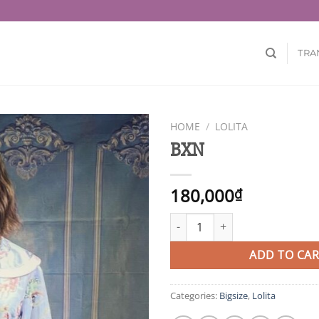
TRA
HOME
/
LOLITA
BXN
180,000
₫
BXN quantity
ADD TO CAR
Categories:
Bigsize
,
Lolita