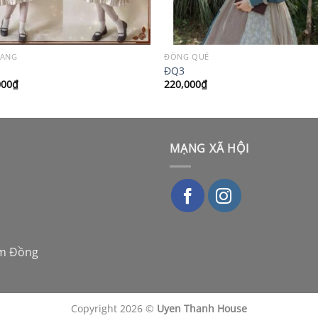
RANG
ĐỒNG QUÊ
ĐQ3
000
₫
220,000
₫
MẠNG XÃ HỘI
âm Đồng
Copyright 2026 ©
Uyen Thanh House