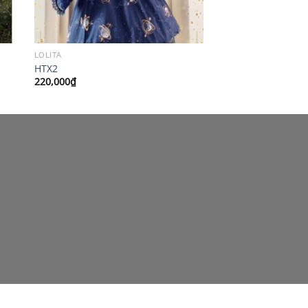
LOLITA
HTX2
220,000
₫