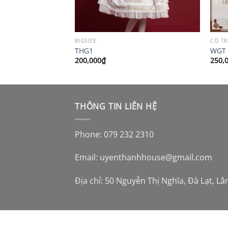
BIGSIZE
CỔ T
THG1
WGT
200,000
₫
250,
THÔNG TIN LIÊN HỆ
Phone: 079 232 2310
Email:
uyenthanhhouse@gmail.com
Địa chỉ: 50 Nguyễn Thị Nghĩa, Đà Lạt, L