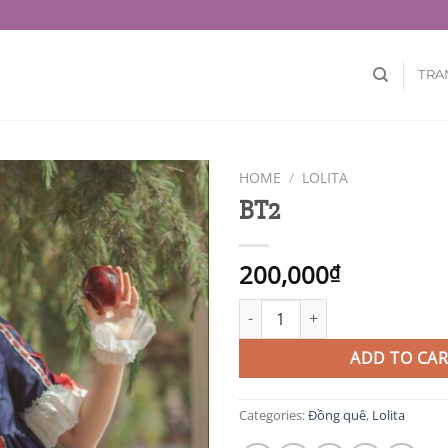
TRA
HOME
/
LOLITA
BT2
200,000
₫
BT2 quantity
ADD TO CAR
Categories:
Đồng quê
,
Lolita