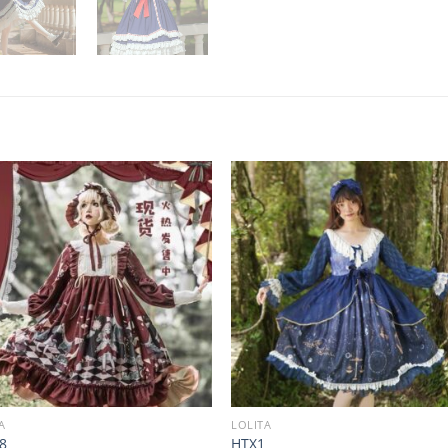
A
LOLITA
8
HTX1