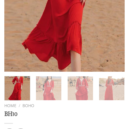
HOME
/
BOHO
BH10