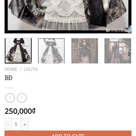
HOME
/
LOLITA
BĐ
250,000
₫
BĐ quantity