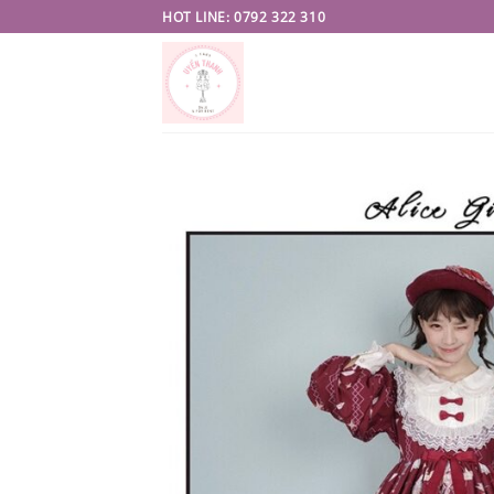
Skip
HOT LINE: 0792 322 310
to
content