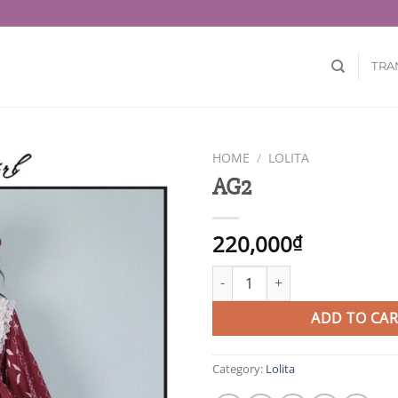
TRA
HOME
/
LOLITA
AG2
220,000
₫
AG2 quantity
ADD TO CAR
Category:
Lolita