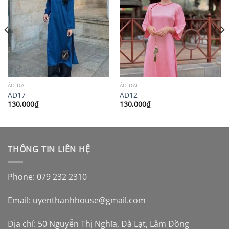
ÁO DÀI
ÁO DÀI
AD17
AD12
130,000
₫
130,000
₫
THÔNG TIN LIÊN HỆ
Phone: 079 232 2310
Email:
uyenthanhhouse@gmail.com
Địa chỉ: 50 Nguyễn Thị Nghĩa, Đà Lạt, Lâm Đồng