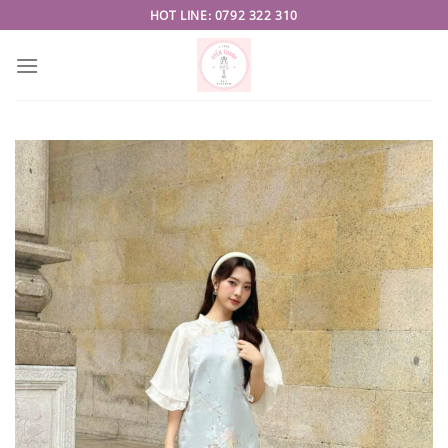
Skip
HOT LINE: 0792 322 310
to
content