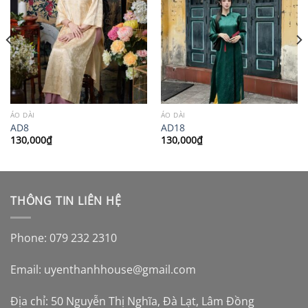
ÁO DÀI
ÁO DÀI
AD8
AD18
130,000
₫
130,000
₫
THÔNG TIN LIÊN HỆ
Phone: 079 232 2310
Email:
uyenthanhhouse@gmail.com
Địa chỉ: 50 Nguyễn Thị Nghĩa, Đà Lạt, Lâm Đồng