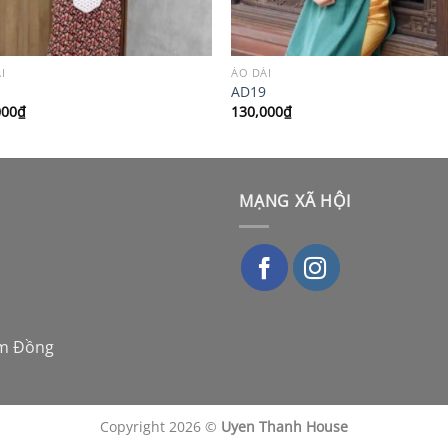
I
ÁO DÀI
4
AD19
000
₫
130,000
₫
MẠNG XÃ HỘI
âm Đồng
Copyright 2026 ©
Uyen Thanh House