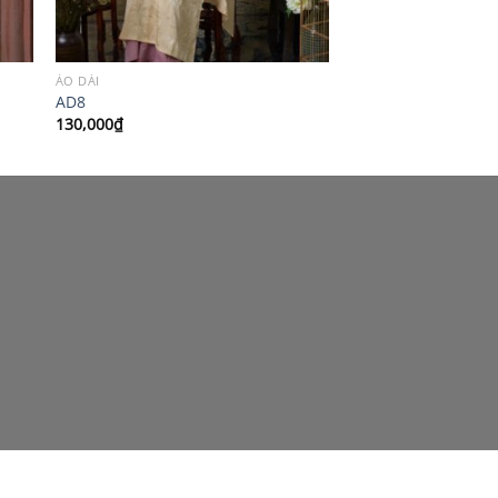
ÁO DÀI
AD8
130,000
₫