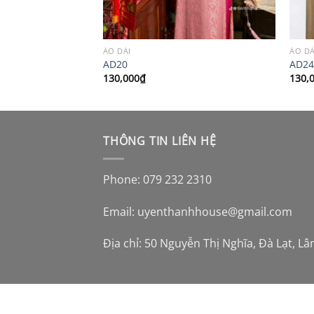
ÁO DÀI
ÁO DÀ
AD20
AD2
130,000
₫
130,
THÔNG TIN LIÊN HỆ
Phone: 079 232 2310
Email:
uyenthanhhouse@gmail.com
Địa chỉ: 50 Nguyễn Thị Nghĩa, Đà Lạt, L