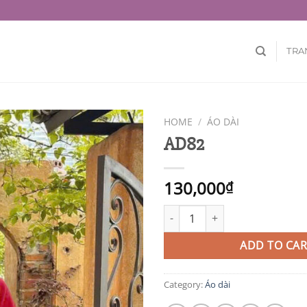
TRA
HOME
/
ÁO DÀI
AD82
130,000
₫
AD82 quantity
ADD TO CAR
Category:
Áo dài