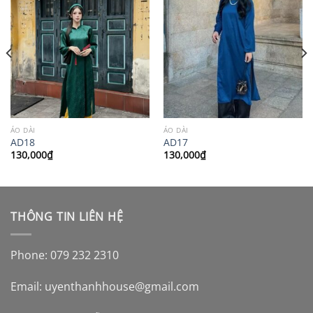
ÁO DÀI
ÁO DÀI
AD18
AD17
130,000
₫
130,000
₫
THÔNG TIN LIÊN HỆ
Phone: 079 232 2310
Email:
uyenthanhhouse@gmail.com