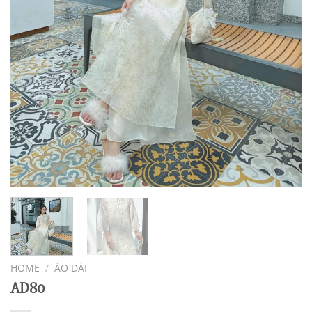
HOME
/
ÁO DÀI
AD80