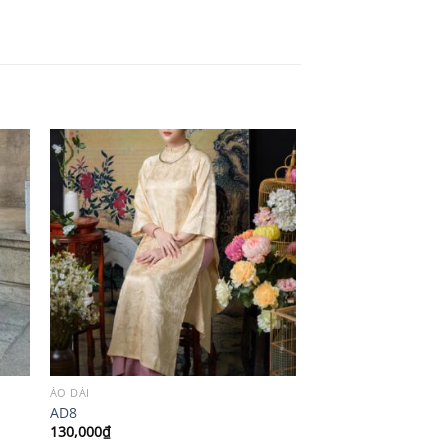
ÁO DÀI
AD8
130,000
₫