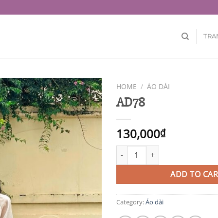
TRA
HOME
/
ÁO DÀI
AD78
130,000
₫
AD78 quantity
ADD TO CAR
Category:
Áo dài