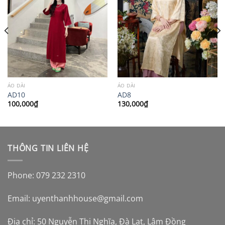
ÁO DÀI
ÁO DÀI
AD10
AD8
100,000
₫
130,000
₫
THÔNG TIN LIÊN HỆ
Phone: 079 232 2310
Email:
uyenthanhhouse@gmail.com
Địa chỉ: 50 Nguyễn Thị Nghĩa, Đà Lạt, Lâm Đồng