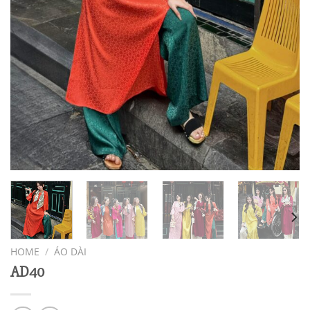
HOME
/
ÁO DÀI
AD40