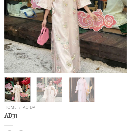
HOME
/
ÁO DÀI
AD31