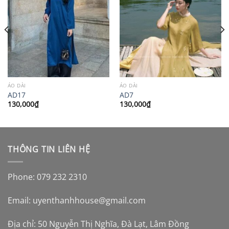
ÁO DÀI
ÁO DÀI
AD17
AD7
130,000
₫
130,000
₫
THÔNG TIN LIÊN HỆ
Phone: 079 232 2310
Email:
uyenthanhhouse@gmail.com
Địa chỉ: 50 Nguyễn Thị Nghĩa, Đà Lạt, Lâm Đồng