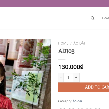
TRA
HOME
/
ÁO DÀI
AD103
130,000
₫
AD103 quantity
ADD TO CAR
Category:
Áo dài